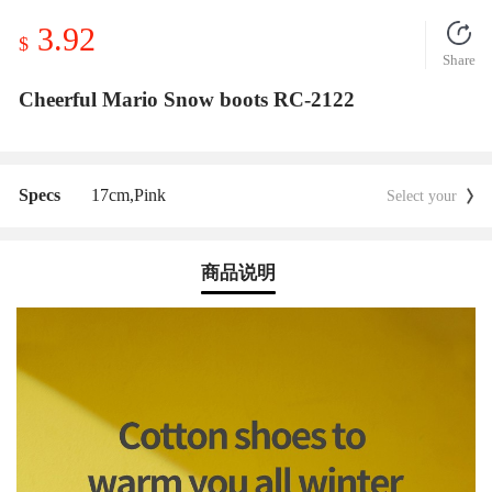
3.92
$
Share
Cheerful Mario Snow boots RC-2122
Specs
17cm,
Pink
Select your
商品说明